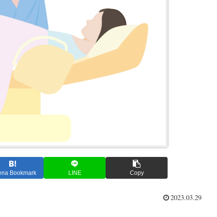
ena Bookmark
LINE
Copy
2023.03.29
。