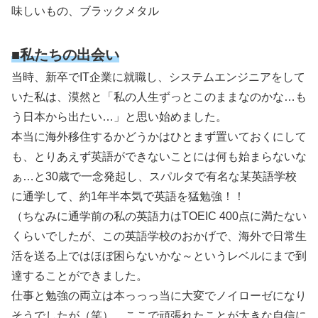
味しいもの、ブラックメタル
■私たちの出会い
当時、新卒でIT企業に就職し、システムエンジニアをして
いた私は、漠然と「私の人生ずっとこのままなのかな…も
う日本から出たい…」と思い始めました。
本当に海外移住するかどうかはひとまず置いておくにして
も、とりあえず英語ができないことには何も始まらないな
ぁ…と30歳で一念発起し、スパルタで有名な某英語学校
に通学して、約1年半本気で英語を猛勉強！！
（ちなみに通学前の私の英語力はTOEIC 400点に満たない
くらいでしたが、この英語学校のおかげで、海外で日常生
活を送る上ではほぼ困らないかな～というレベルにまで到
達することができました。
仕事と勉強の両立は本っっっ当に大変でノイローゼになり
そうでしたが（笑）、ここで頑張れたことが大きな自信に