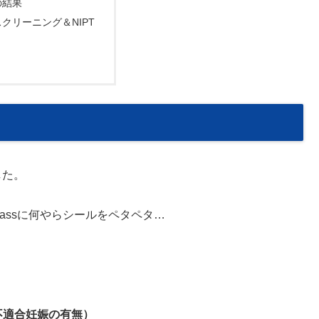
の結果
クリーニング＆NIPT
した。
passに何やらシールをペタペタ…
液型不適合妊娠の有無）