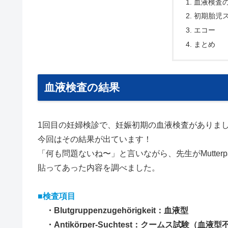
血液検査
初期胎児ス
エコー
まとめ
血液検査の結果
1回目の妊婦検診で、妊娠初期の血液検査がありま
今回はその結果が出ています！
「何も問題ないね〜」と言いながら、先生がMutter
貼ってあった内容を調べました。
■検査項目
・Blutgruppenzugehörigkeit：血液型
・Antikörper-Suchtest：クームス試験（血